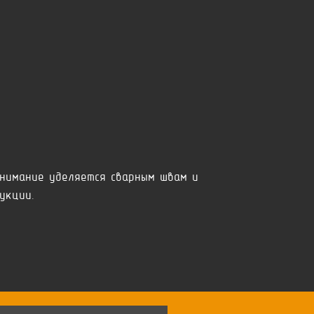
нимание уделяется сварным швам и
укции.