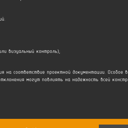
ий.
или визуальный контроль);
ия на соответствие проектной документации. Особое в
отклонения могут повлиять на надежность всей констр