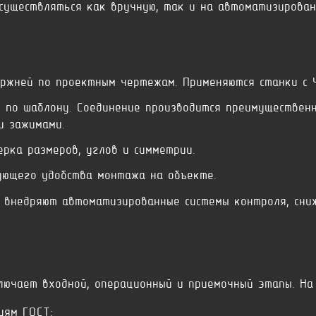
уществляться как вручную, так и на автоматизирован
ржней по проектным чертежам. Применяются станки с 
 по шаблону. Соединение производится преимущественн
и зажимами.
рка размеров, углов и симметрии.
ующего удобства монтажа на объекте.
 внедряют автоматизированные системы контроля, сни
ючает входной, операционный и приемочный этапы. На
иям ГОСТ;