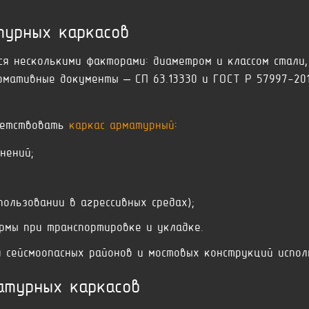
турных каркасов
я несколькими факторами: диаметром и классом стали,
рмативные документы – СП 63.13330 и ГОСТ Р 57997-2
ветствовать
каркас арматурный
:
нений;
пользовании в агрессивных средах);
рмы при транспортировке и укладке.
 сейсмоопасных районов и мостовых конструкций испол
атурных каркасов