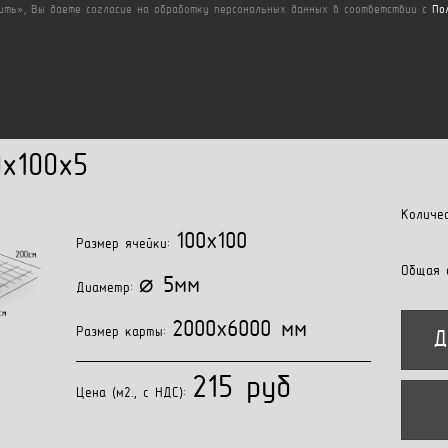
ить», Вы даете согласие на обработку персональных данных в соответствии с
По
x100x5
Количе
100x100
Размер ячейки:
Общая 
⌀ 5мм
Диаметр:
2000x6000 мм
Размер карты:
Д
215 руб
Цена (м2., с НДС):