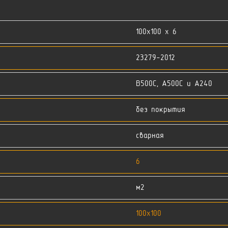
100x100 x 6
23279-2012
В500С, А500С и А240
без покрытия
сварная
6
м2
100x100