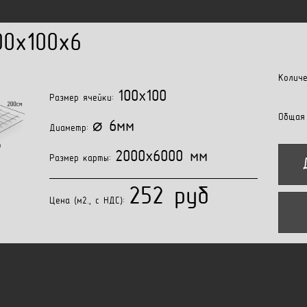
00x100x6
Колич
100x100
Размер ячейки:
Общая
⌀ 6мм
Диаметр:
2000x6000 мм
Размер карты:
252 руб
Цена (м2., с НДС):