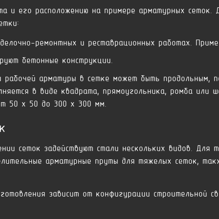
та и его расположению на примере арматурных сеток. 
етки:
тделочно-ремонтных и реставрационных работах. Приме
ируют бетонные конструкции.
и рабочей арматуры в сетке может быть продольным, п
няется в виде квадрата, прямоугольника, ромба или ш
т 50 x 50 до 300 x 300 мм.
к
нии сеток задействуют стали нескольких видов. Для тя
делительные арматурные пруты для тяжелых сеток, так
готовления зависит от конфигурации строительной св