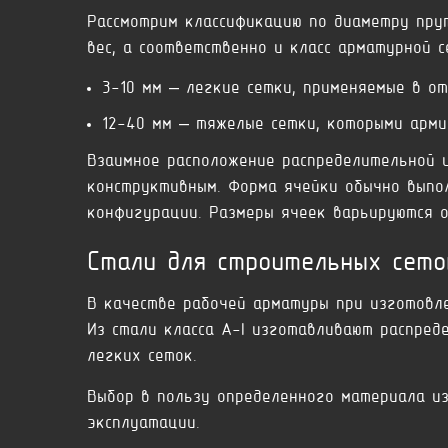
Рассмотрим классификацию по диаметру пру
вес, а соответственно и класс арматурной с
3-10 мм – легкие сетки, применяемые в о
12-40 мм – тяжелые сетки, которыми арм
Взаимное расположение распределительной 
конструктивным. Форма ячейки обычно выпол
конфигурации. Размеры ячеек варьируются о
Стали для строительных сето
В качестве рабочей арматуры при изготовле
Из стали класса A-I изготавливают распре
легких сеток.
Выбор в пользу определенного материала из
эксплуатации.