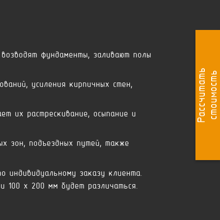
 возводят фундаменты, заливают полы
Р
а
с
с
ч
и
т
а
т
ь
с
т
о
и
м
о
с
т
ь
ваний, усиления кирпичных стен,
ет их растрескивание, осыпание и
ых зон, подъездных путей, также
о индивидуальному заказу клиента.
и 100 x 200 мм будет различаться.