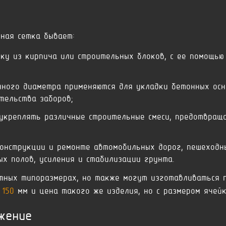
рная сетка бывает:
ку из кирпича или строительных блоков, с ее помощью
ного диаметра применяются для укладки бетонных осно
тельства заборов;
креплять различные строительные смеси, предотвраща
конструкции и ремонте автомобильных дорог, пешеходн
х полов, усиления и стабилизации грунта.
тных типоразмерах, но также могут изготавливаться п
 150
мм и цена такого же изделия, но с размером ячейк
жение