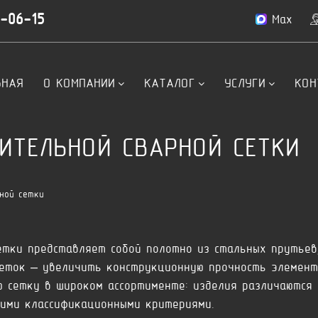
4-06-15
Max
ВНАЯ
О КОМПАНИИ
КАТАЛОГ
УСЛУГИ
КОН
ИТЕЛЬНОЙ СВАРНОЙ СЕТКИ
ной сетки
етки представляет собой полотно из стальных прутьев
сеток – увеличить конструкционную прочность элемент
 сетку в широком ассортименте: изделия различаются 
гими классификационными критериями.