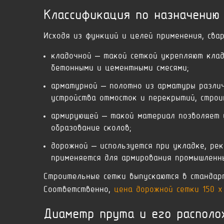
Классификация по назначению
Исходя из функций и целей применения, сва
кладочной – такой сеткой укрепляют клад
бетонными и цементными смесями;
арматурной – полотно из арматуры различ
устройства отмосток и перекрытий, строи
армирующей – такой материал позволяет у
образование сколов;
дорожной – используется при укладке, ре
применяется для армирования промышленны
Строительные сетки выпускаются в стандар
Соответственно,
цена дорожной сетки 150 x
Диаметр прута и его располо