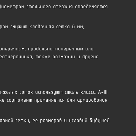
Диаметром стального стержня определяется
ром служит кладочная сетка 8 мм;
оперечным, продольно-поперечным или
естигранника, также возможны и другие
желых сеток используют сталь класса А-III.
же сортамент применяется для армирования
арной сетки, ее размеров и условий будущей