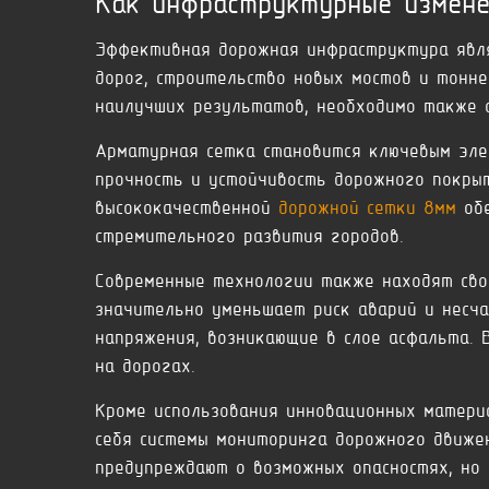
Как инфраструктурные измене
Эффективная дорожная инфраструктура явля
дорог, строительство новых мостов и тонне
наилучших результатов, необходимо также 
Арматурная сетка становится ключевым эле
прочность и устойчивость дорожного покрыт
высококачественной
дорожной сетки 8мм
обе
стремительного развития городов.
Современные технологии также находят свое
значительно уменьшает риск аварий и несча
напряжения, возникающие в слое асфальта.
на дорогах.
Кроме использования инновационных матери
себя системы мониторинга дорожного движе
предупреждают о возможных опасностях, но 