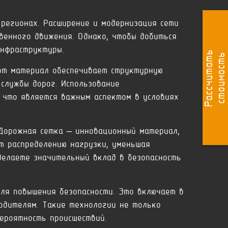
регионах. Расширение и модернизация сети
венного движения. Однако, чтобы добиться
инфраструктуры.
Р
а
с
с
ч
и
т
а
т
ь
с
т
о
и
м
о
с
т
ь
от материал обеспечивает структурную
 службы дорог. Использование
 что является важным аспектом в условиях
 Дорожная сетка – инновационный материал,
т распределению нагрузки, уменьшая
 делаете значительный вклад в безопасность
ля повышения безопасности. Это включает в
одителям. Такие технологии не только
ероятность происшествий.