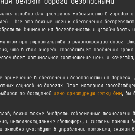
ния делают дороги безопасными
ется основой для улучшения мобильности в городах и 
лей - все это важные шаги к обеспечению беспрепятст
обратить внимание на долговечность и устойчивость 
ментом при строительстве и реконструкции дорог. Эт
ия, что в свою очередь способствует продлению срока
спечивает оптимальное соотношение цены и качества,
 применение в обеспечении безопасности на дорогах.
стных случаев на дорогах. Этот материал способствуе
 Выбирая по доступной
цене арматурную сетку 8мм
, вы
алов, важно также внедрять современные технологии д
ния, интеллектуальные светофоры, и системы помощи в
и активно участвуют в управлении потоками, снижая в